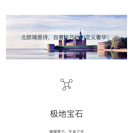
北欧瑞恩诗，自奢华开始，定义奢华！
极地宝石
璀璨原力，生命之光