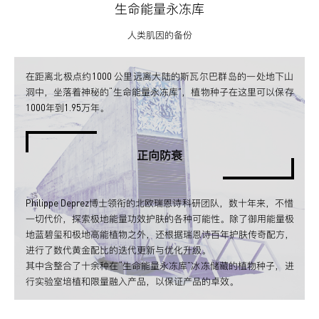
生命能量永冻库
人类肌因的备份
在距离北极点约1000 公里远离大陆的斯瓦尔巴群岛的一处地下山
洞中，坐落着神秘的“生命能量永冻库”，植物种子在这里可以保存
1000年到1.95万年。
正向防衰
Philippe Deprez博士领衔的北欧瑞恩诗科研团队，数十年来，不惜
一切代价，探索极地能量功效护肤的各种可能性。除了御用能量极
地蓝碧玺和极地高能植物之外，还根据瑞恩诗百年护肤传奇配方，
进行了数代黄金配比的迭代更新与优化升级。
其中含整合了十余种在“生命能量永冻库”冰冻储藏的植物种子，进
行实验室培植和限量融入产品，以保证产品的卓效。