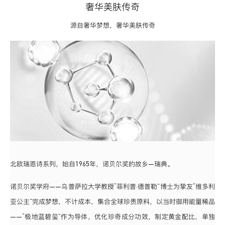
奢华美肤传奇
源自奢华梦想，奢华美肤传奇
北欧瑞恩诗系列，始自1965年，诺贝尔奖的故乡—瑞典。
诺贝尔奖学府——乌普萨拉大学教授“菲利普·德普勒”博士为挚友“维多利
亚公主”完成梦想，不计成本，集合全球珍贵原料，以当时御用能量稀品
——“极地蓝碧玺”作为导体，优化珍奇成分功效，制定黄金配比，单独